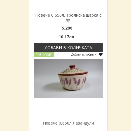
Гювече 0,650л. Троянска шарка с
др.
5.20€
10.17лв.
ДОБАВИ В КОЛИЧКАТА
Добави в любими
PRE-ORDER
Гювече 0,650л Лавандули