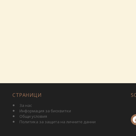
СТРАНИЦИ
S
За нас
Информация за бисквитки
Общи условия
Политика за защита на личните данни