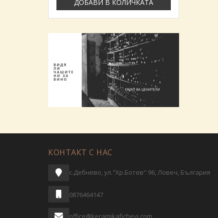
ДОБАВИ В КОЛИЧКАТА
КОНТАКТ С НАС
с.Дебнево, ул."Хр.Ботев" 96, Ловеч, България
0876464147
office@keramikafichevi.com