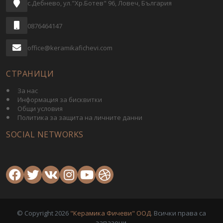
с.Дебнево, ул."Хр.Ботев" 96, Ловеч, България
0876464147
office@keramikafichevi.com
СТРАНИЦИ
За нас
Информация за бисквитки
Общи условия
Политика за защита на личните данни
SOCIAL NETWORKS
© Copyright 2026
"Керамика Фичеви" ООД
. Всички права са
запазени.