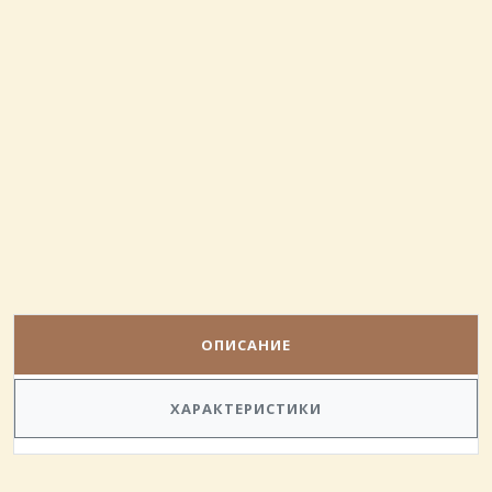
Телефон
*
Количество и адрес за доставка
*
ОПИСАНИЕ
ПОРЪЧАЙ
ХАРАКТЕРИСТИКИ