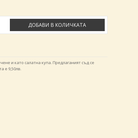
ДОБАВИ В КОЛИЧКАТА
чене и като салатна купа. Предлаганият съд се
а е 9,50лв.
Количество и адрес за доставка
*