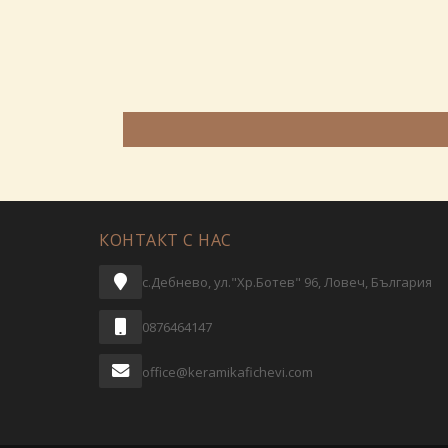
КОНТАКТ С НАС
с.Дебнево, ул."Хр.Ботев" 96, Ловеч, България
0876464147
office@keramikafichevi.com