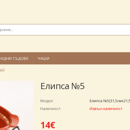
ВИДНИ СЪДОВЕ
ЧАШИ
 №5
Елипса №5
Модел:
Елипса №5(31,5смх21,
Наличност:
Извън наличност
14€