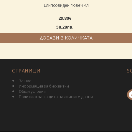
Елипсовиден гювеч 4л
29.80€
58.28лв.
ДОБАВИ В КОЛИЧКАТА
СТРАНИЦИ
S
За нас
Информация за бисквитки
Общи условия
Политика за защита на личните данни