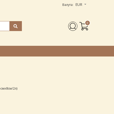
EUR
Валута:
0
5смх8см/2л)