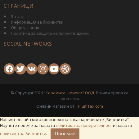
СТРАНИЦИ
За нас
Информация за бисквитки
Общи условия
Политика за защита на личните данни
SOCIAL NETWORKS
© Copyright 2026
"Керамика Фичеви" ООД
. Всички права са
запазени.
Онлайн магазин от:
PlumTex.com
Нашият онлайн магазин използва така наречените „Бисквитки“.
Научете повече за нашата
политика за поверителност
и нашата
политика за Бисквитки
.
Приемам