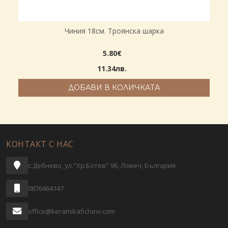
Чиния 18см. Троянска шарка
5.80€
11.34лв.
ДОБАВИ В КОЛИЧКАТА
КОНТАКТ С НАС
с.Дебнево, ул."Хр.Ботев" 96, Ловеч, България
0876464147
office@keramikafichevi.com