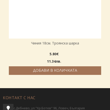
Чиния 18см. Троянска шарка
5.80€
11.34лв.
ДОБАВИ В КОЛИЧКАТА
КОНТАКТ С НАС
с.Дебнево, ул."Хр.Ботев" 96, Ловеч, България