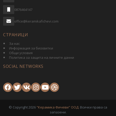
0876464147
office@keramikafichevi.com
СТРАНИЦИ
За нас
Информация за бисквитки
Общи условия
Политика за защита на личните данни
SOCIAL NETWORKS
© Copyright 2026
"Керамика Фичеви" ООД
. Всички права са
запазени.